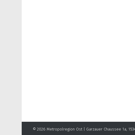
© 2026
Metropolregion Ost
| Garzauer Chaussee 1a, 153