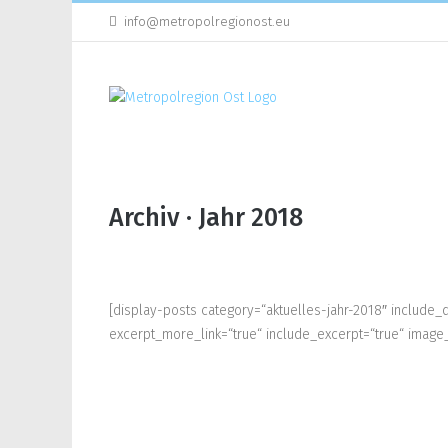
Direkt
info@metropolregionost.eu
zum
Inhalt
Archiv · Jahr 2018
[display-posts category=“aktuelles-jahr-2018″ include_
excerpt_more_link=“true“ include_excerpt=“true“ image