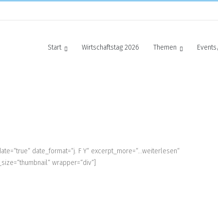
Start
Wirtschaftstag 2026
Themen
Events
date=“true“ date_format=“j. F Y“ excerpt_more=“…weiterlesen“
_size=“thumbnail“ wrapper=“div“]