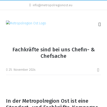
Direkt
info@metropolregionost.eu
zum
Inhalt
Fachkräfte sind bei uns Chefin- &
Chefsache
Beit
25. November 2024
In der Metropolregion Ost ist eine