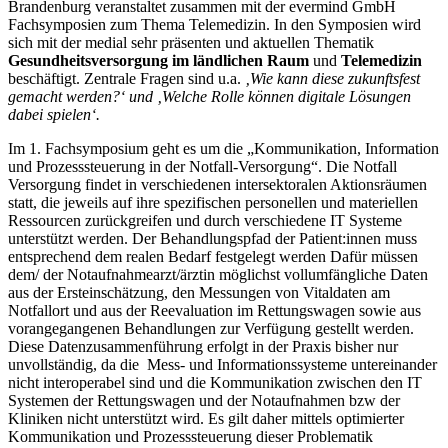
Brandenburg veranstaltet zusammen mit der evermind GmbH
Fachsymposien zum Thema Telemedizin. In den Symposien wird
sich mit der medial sehr präsenten und aktuellen Thematik
Gesundheitsversorgung im ländlichen Raum
und
Telemedizin
beschäftigt. Zentrale Fragen sind u.a.
‚Wie kann diese zukunftsfest
gemacht werden?‘ und ‚Welche Rolle können digitale Lösungen
dabei spielen‘.
Im 1. Fachsymposium geht es um die „Kommunikation, Information
und Prozesssteuerung in der Notfall-Versorgung“. Die Notfall
Versorgung findet in verschiedenen intersektoralen Aktionsräumen
statt, die jeweils auf ihre spezifischen personellen und materiellen
Ressourcen zurückgreifen und durch verschiedene IT Systeme
unterstützt werden. Der Behandlungspfad der Patient:innen muss
entsprechend dem realen Bedarf festgelegt werden Dafür müssen
dem/ der Notaufnahmearzt/ärztin möglichst vollumfängliche Daten
aus der Ersteinschätzung, den Messungen von Vitaldaten am
Notfallort und aus der Reevaluation im Rettungswagen sowie aus
vorangegangenen Behandlungen zur Verfügung gestellt werden.
Diese Datenzusammenführung erfolgt in der Praxis bisher nur
unvollständig, da die Mess- und Informationssysteme untereinander
nicht interoperabel sind und die Kommunikation zwischen den IT
Systemen der Rettungswagen und der Notaufnahmen bzw der
Kliniken nicht unterstützt wird. Es gilt daher mittels optimierter
Kommunikation und Prozesssteuerung dieser Problematik