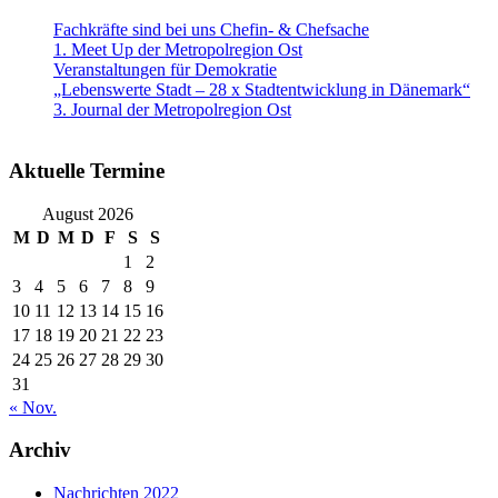
Fachkräfte sind bei uns Chefin- & Chefsache
1. Meet Up der Metropolregion Ost
Veranstaltungen für Demokratie
„Lebenswerte Stadt – 28 x Stadtentwicklung in Dänemark“
3. Journal der Metropolregion Ost
Aktuelle Termine
August 2026
M
D
M
D
F
S
S
1
2
3
4
5
6
7
8
9
10
11
12
13
14
15
16
17
18
19
20
21
22
23
24
25
26
27
28
29
30
31
« Nov.
Archiv
Nachrichten 2022