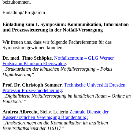
beizukommen.
Einladung/ Programm
Einladung zum 1. Symposium:
Kommunikation, Information
und Prozesssteuerung in der Notfall-Versorgung
Wir freuen uns, dass wir folgende Fachreferenten für das
Symposium gewinnen konnten:
Dr. med. Timo Schöpke,
Notfallzentrum – GLG Werner
Forßmann Klinikum Eberswalde
:
„Strukturdaten der klinischen Notfallversorgung – Fokus
Digitalisierung“
Prof. Dr. Christoph Sommer,
Technische Universität Dresden,
Professur Prozessmodellierung
:
„Digitalisierte Notfallversorgung im ländlichen Raum – Online im
Funkloch?“
Andrea Albrecht
, Stellv. Leiterin
Zentrale Dienste der
Kassenärztlichen Vereinigung Brandenburg:
„Ansforderungen an die Kommunikation im ärztlichen
Bereitschaftsdienst der 116117“