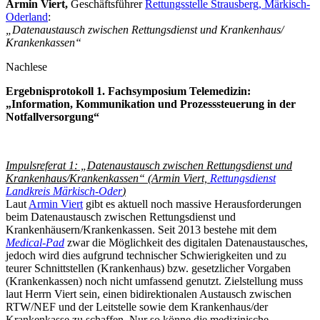
Armin Viert,
Geschäftsführer
Rettungsstelle Strausberg, Märkisch-
Oderland
:
„Datenaustausch zwischen Rettungsdienst und Krankenhaus/
Krankenkassen“
Nachlese
Ergebnisprotokoll 1. Fachsymposium Telemedizin:
„Information, Kommunikation und Prozesssteuerung in der
Notfallversorgung“
Impulsreferat 1: „Datenaustausch zwischen Rettungsdienst und
Krankenhaus/Krankenkassen“ (Armin Viert,
Rettungsdienst
Landkreis Märkisch-Oder
)
Laut
Armin Viert
gibt es aktuell noch massive Herausforderungen
beim Datenaustausch zwischen Rettungsdienst und
Krankenhäusern/Krankenkassen. Seit 2013 bestehe mit dem
Medical-Pad
zwar die Möglichkeit des digitalen Datenaustausches,
jedoch wird dies aufgrund technischer Schwierigkeiten und zu
teurer Schnittstellen (Krankenhaus) bzw. gesetzlicher Vorgaben
(Krankenkassen) noch nicht umfassend genutzt. Zielstellung muss
laut Herrn Viert sein, einen bidirektionalen Austausch zwischen
RTW/NEF und der Leitstelle sowie dem Krankenhaus/der
Krankenkasse zu schaffen. Nur so könne die medizinische