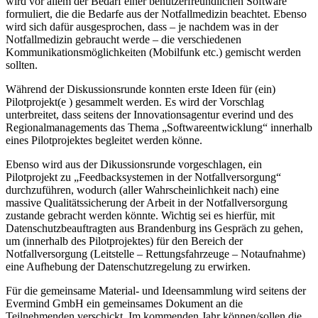
wird vor allem der Bedarf einer benutzerfreundlichen Software
formuliert, die die Bedarfe aus der Notfallmedizin beachtet. Ebenso
wird sich dafür ausgesprochen, dass – je nachdem was in der
Notfallmedizin gebraucht werde – die verschiedenen
Kommunikationsmöglichkeiten (Mobilfunk etc.) gemischt werden
sollten.
Während der Diskussionsrunde konnten erste Ideen für (ein)
Pilotprojekt(e ) gesammelt werden. Es wird der Vorschlag
unterbreitet, dass seitens der Innovationsagentur everind und des
Regionalmanagements das Thema „Softwareentwicklung“ innerhalb
eines Pilotprojektes begleitet werden könne.
Ebenso wird aus der Dikussionsrunde vorgeschlagen, ein
Pilotprojekt zu „Feedbacksystemen in der Notfallversorgung“
durchzuführen, wodurch (aller Wahrscheinlichkeit nach) eine
massive Qualitätssicherung der Arbeit in der Notfallversorgung
zustande gebracht werden könnte. Wichtig sei es hierfür, mit
Datenschutzbeauftragten aus Brandenburg ins Gespräch zu gehen,
um (innerhalb des Pilotprojektes) für den Bereich der
Notfallversorgung (Leitstelle – Rettungsfahrzeuge – Notaufnahme)
eine Aufhebung der Datenschutzregelung zu erwirken.
Für die gemeinsame Material- und Ideensammlung wird seitens der
Evermind GmbH ein gemeinsames Dokument an die
Teilnehmenden verschickt. Im kommenden Jahr können/sollen die