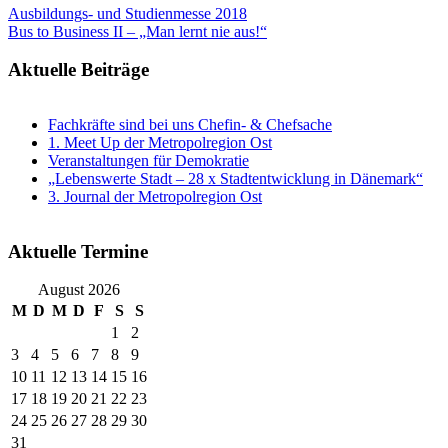
Ausbildungs- und Studienmesse 2018
Bus to Business II – „Man lernt nie aus!“
Aktuelle Beiträge
Fachkräfte sind bei uns Chefin- & Chefsache
1. Meet Up der Metropolregion Ost
Veranstaltungen für Demokratie
„Lebenswerte Stadt – 28 x Stadtentwicklung in Dänemark“
3. Journal der Metropolregion Ost
Aktuelle Termine
August 2026
M
D
M
D
F
S
S
1
2
3
4
5
6
7
8
9
10
11
12
13
14
15
16
17
18
19
20
21
22
23
24
25
26
27
28
29
30
31